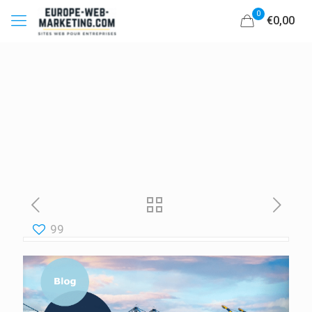
0
€0,00
99