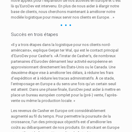
notre appétit pour l’expansion de nos activités en Europe et c’est
là qu’EuroDev est intervenu. En plus de nous aider à élargir notre
base de clients, nous cherchons maintenant à améliorer notre
modèle logistique pour mieux servir nos clients en Europe. . »
Succès en trois étapes
«Il y a trois étapes dans la logistique pour nos clients nord-
américains», explique Gerjan ter Wal, qui est le contact principal
d’EuroDev pour Casher’s. «À l’instar de Casher’s, de nombreux
partenaires d’Eurodev démarrent leur activité européenne en
approvisionnant directement les États-Unis ou le Canada. Une
deuxième étape vise à améliorer les délais, à réduire les frais
d’expédition et à réduire les tracas administratifs. À ce stade,
l’entreposage en Europe a du sens une fois qu’un certain seuil
est atteint. Dans une phase finale, EuroDev peut aider à mettre en
place un bureau européen complet pour la (pré-) vente, l’après-
vente ou même la production locale. »
Les revenus de Casher en Europe ont considérablement
augmenté au fil du temps. Pour permettre la poursuite de la
croissance, l’un des principaux objectifs est d’améliorer les
coûts au débarquement de nos produits. En stockant en Europe