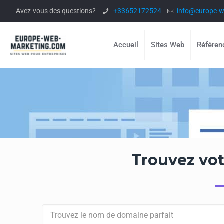
Avez-vous des questions?
+33652172524
info@europe-w
Accueil
Sites Web
Référe
Trouvez vot