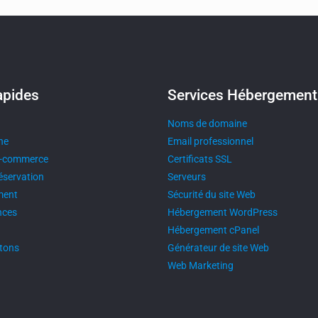
apides
Services Hébergement
Noms de domaine
ine
Email professionnel
 é-commerce
Certificats SSL
réservation
Serveurs
ment
Sécurité du site Web
ces​
Hébergement WordPress
Hébergement cPanel
tons
Générateur de site Web
Web Marketing